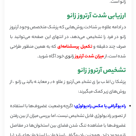
زانو است.
ارزیابی شدت آرتروز زانو
در ادامه علاوه بر شناخت روش‌هایی که پزشک متخصص وجود آرتروز
زانو در فرد را تشخیص می‌دهد، در انتهای این صفحه می‌توانید با
صرف چند دقیقه و
تکمیل پرسشنامه‌‌ای
که به همین منظور طراحی
شده است، از
میزان شدت آرتروز
زانو
ی
خود آگاه شوید.
تشخیص آرتروز زانو
پزشکان اغلب برای تشخیص آرتروز علاوه بر معاینه بالینی زانو، از
روش‌های زیر کمک میگیرند:
رادیوگرافی یا عکس رادیولوژی:
اگرچه وضعیت غضروف‌ها با استفاده
از تصویر رادیولوژی قابل تشخیص نیست، اما بررسی میزان از بین رفتن
غضروف‌ها با مشاهده تنگ شدن فضای بین استخوان‌ها در مفاصل
زانو وجود دارد. همچنین رادیوگرافی استخوان یا استخوان‌های زاید (یا