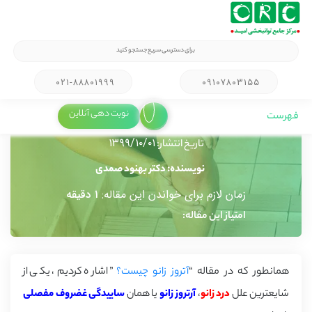
۰۲۱-۸۸۸۰۱۹۹۹
۰۹۱۰۷۸۰۳۱۵۵
صفحه اصلی
>
مجله آموزشی
پرسشنامه ارزیابی شدت آرتروز زانو
نوبت دهی آنلاین
فهرست
۱۳۹۹/۱۰/۰۱
تاریخ انتشار:
نویسنده: دکتر بهنود صمدی
زمان لازم برای خواندن این مقاله:
۱ دقیقه
امتیاز این مقاله:
همانطور که در مقاله “
آتروز زانو چیست؟
” اشاره کردیم، یکی از
شایعترین علل
درد زانو
،
آرتروز زانو
یا همان
ساییدگی غضروف مفصلی