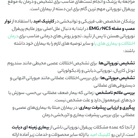
مراجعه به پزشک و انجام تست‌های مناسب برای تشخیص و درمان به موقع
پریفرال نوروپاتی مهم ترین گام برای این دسته از بیماران است.
پزشکان متخصص طب فیزیکی و توانبخشی در
کلینیک امید
با استفاده از
نوار
عصب و عضله
EMG/NCS
در ابتدا به دنبال علل اصلی بروز علایم پریفرال
نوروپاتی هستن تا پس از تأیید، تجویز روش های درمانی مناسب برای
درمان
اختلالات و بیماری های پا
و سایر توصیه های لازم را به بیماران خود داشته
باشند:
تشخیص نوروپاتی‌ها
: برای تشخیص اختلالات عصبی محیطی مانند سندروم
تونل کارپال، نوروپاتی دیابتی و رادیکولوپاتی
تشخیص میوپاتی‌ها
: برای بررسی اختلالات عضلانی مانند میوپاتی التهابی و
دیستروفی‌های عضلانی
بررسی علائم نامشخص
: زمانی که بیمار ضعف عضلانی، بی‌حسی، سوزش یا
دردهای غیرمعمول دارد و علت مشخص نیست.
پیگیری و ارزیابی پیشرفت بیماری
: در بیماران مبتلا به بیماری‌های عصبی و
عضلانی، برای بررسی پیشرفت بیماری و اثربخشی درمان
از آنجا که عمده مشکلات پریفرال نوروپاتی ناشی از
بیماری زمینه ای دیابت
است، از این رو
کلینیک امید
با ارائه سایر محصولات و خدمات زیر آماده ارائه