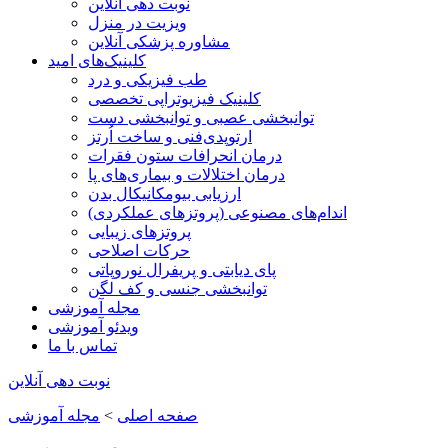
نوبت دهی آنلاین
ویزیت در منزل
مشاوره پزشکی آنلاین
کلینیک‌های امید
طب فیزیکی و درد
کلینیک فیزیوتراپی تخصصی
توانبخشی عصبی و توانبخشی دست
ارتوپدی‌فنی و ساخت اُرتز
درمان انحرافات ستون فقرات
درمان اختلالات و بیماری‌های پا
ارزیابی بیومکانیکال بدن
اندام‌های مصنوعی (پروتزهای عملکردی)
پروتزهای زیبایی
حرکات اصلاحی
پای دیابتی و پریفرال نوروپاتی
توانبخشی جنسی و کف لگن
مجله آموزشی
ویدئو آموزشی
تماس با ما
نوبت دهی آنلاین
صفحه اصلی
>
مجله آموزشی