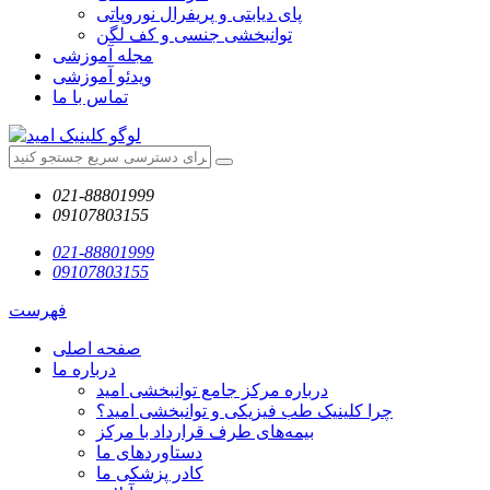
پای دیابتی و پریفرال نوروپاتی
توانبخشی جنسی و کف لگن
مجله آموزشی
ویدئو آموزشی
تماس با ما
021-88801999
09107803155
021-88801999
09107803155
فهرست
صفحه اصلی
درباره ما
درباره مرکز جامع توانبخشی امید
چرا کلینیک طب فیزیکی و توانبخشی امید؟
بیمه‌های طرف قرارداد با مرکز
دستاوردهای ما
کادر پزشکی ما