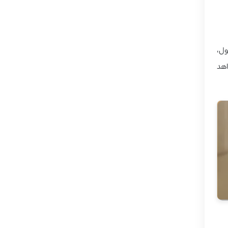
ول،
اهد