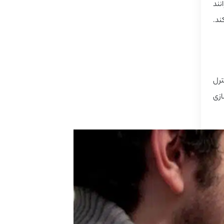
نند
ند.
ترل
ازی