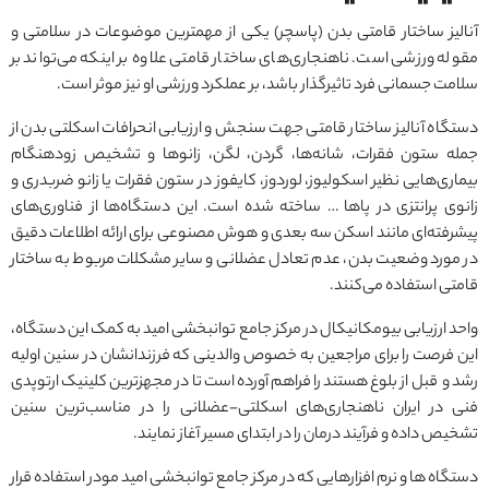
آنالیز ساختار قامتی بدن (پاسچر) یکی از مهمترین موضوعات در سلامتی و
مقوله ورزشی است. ناهنجاری‌های ساختار قامتی علاوه بر اینکه می‌تواند بر
سلامت جسمانی فرد تاثیرگذار باشد، بر عملکرد ورزشی او نیز موثر است.
دستگاه آنالیز ساختار قامتی جهت سنجش و ارزیابی انحرافات اسکلتی بدن از
جمله ستون فقرات، شانه‌ها، گردن، لگن، زانو‌ها و تشخیص زودهنگام
بیماری‌هایی نظیر اسکولیوز، لوردوز، کایفوز در ستون فقرات یا زانو ضربدری و
زانوی پرانتزی در پاها … ساخته شده است. این دستگاه‌ها از فناوری‌های
پیشرفته‌ای مانند اسکن سه بعدی و هوش مصنوعی برای ارائه اطلاعات دقیق
در مورد وضعیت بدن، عدم تعادل عضلانی و سایر مشکلات مربوط به ساختار
قامتی استفاده می‌کنند.
واحد ارزیابی بیومکانیکال در مرکز جامع توانبخشی امید به کمک این دستگاه،
این فرصت را برای مراجعین به خصوص والدینی که فرزندانشان در سنین اولیه
رشد و قبل از بلوغ هستند را فراهم آورده است تا در مجهزترین کلینیک ارتوپدی
فنی در ایران ناهنجاری‌های اسکلتی-عضلانی را در مناسب‌ترین سنین
تشخیص داده و فرآیند درمان را در ابتدای مسیر آغاز نمایند.
دستگاه ها و نرم افزارهایی که در مرکز جامع توانبخشی امید مودر استفاده قرار