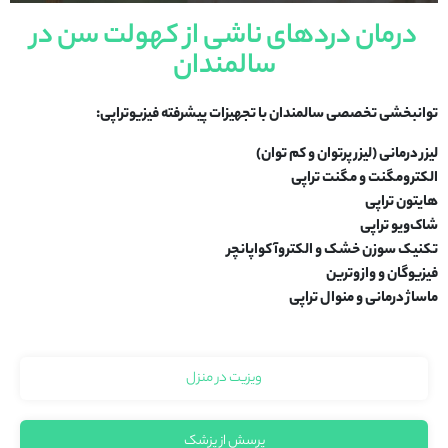
درمان دردهای ناشی از کهولت سن در
سالمندان
توانبخشی تخصصی سالمندان با تجهیزات پیشرفته فیزیوتراپی:
لیزر درمانی (لیزر پرتوان و کم توان)
الکترومگنت و مگنت تراپی
هایتون تراپی
شاک‌ویو تراپی
تکنیک سوزن خشک و
الکتروآکواپانچر
فیزیوگان و
وازوترین
ماساژ درمانی و منوال تراپی
ویزیت در منزل
پرسش از پزشک