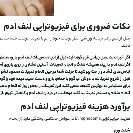
نکات ضروری برای فیزیوتراپی لنف ادم
قبل از شروع هر برنامه ورزشی، نظر پزشک خود را جویا شوید. پزشک شما ممکن ا
دهد.
اگر اخیرا تحت عمل جراحی قرار گرفته‌اید، قبل از انجام تمرینات لنف ادم بازو، منتظر
اگر لنف ادم دارید، همیشه هنگام انجام تمرینات، آستین فشاری را روی بازوی آس
لباس‌های گشاد و راحت بپوشید تا حرکت شما در حین انجام تمرینات محدود نشود
قبل از شروع تمرینات، با دوش آب گرم یا حمام، بازو و دست آسیب‌دیده خود را گر
برای دستیابی به بهترین نتیجه، سعی کنید این تمرینات را به‌طور روزانه انجام دهی
انجام منظم و مستمر تمرینات، کلید موفقیت در درمان لنف ادم و کاهش تورم باز
برآورد هزینه فیزیوتراپی لنف ادم
هزینه فیزیوتراپی Lymphedema به عوامل مختلفی بستگی دارد، از جمله:
شدت ورم