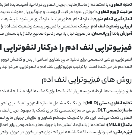
تخلیه لنفاوی
: با استفاده از ماساژ ملایم، جریان لنفاوی در ناحیه آسیب‌دیده افزای
مراقبت از ورم لنفاوی
: آموزش نحوه مراقبت از پوست و جلوگیری از عفونت به بیمار
اندازه‌گیری اندام متورم
: اندازه اندام به‌طور مرتب اندازه‌گیری می‌شود تا پیشرفت د
ارزیابی وضعیت لنف ادم
: پزشک متخصص یا فیزیوتراپیست وضعیت لنف ادم را به‌
آموزش بانداژ و پانسمان
: در صورت نیاز، به بیمار نحوه صحیح بانداژ یا پانسمان
فیزیوتراپی لنف ادم را درکنار لنفوتراپی 
لنفوتراپی، روشی تخصصی برای تخلیه مایع لنفاوی اضافی از بدن و کاهش تورم محسوب می‌شود.
لنف ادم طراحی شده است. با ترکیب فیزیوتراپی لنف ادم با لنفوتراپی، می‌توانید
روش های فیزیوتراپی لنف ادم
فیزیوتراپیست‌ها، از طیف وسیعی از تکنیک‌ها برای کمک به افراد مبتلا به لنف ادم
تخلیه لنفاوی دستی (
MLD
)
: این تکنیک، شامل ماساژ ملایم و ریتمیک برای تحر
ماساژ تخصصی
DLT
لنفاوی کمک می‌کند. این کار، با تحریک سیستم لنفاوی و افزایش جریان مایع لن
بانداژ (
MLLB
)
: استفاده از بانداژها، آستین‌ها یا جوراب‌های مخصوص برای اعما
لیزر درمانی
: فیزیوتراپیست با کمک اشعه لیزر کم توان جریان خون در عروق نواحی