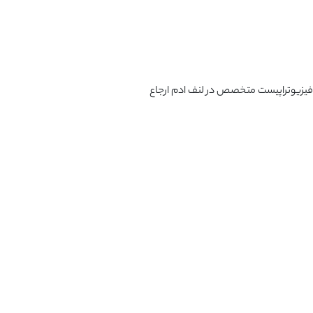
ک فیزیوتراپیست متخصص در لنف ادم ارجاع