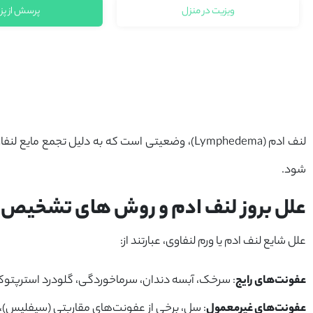
ویزیت در منزل
پرسش از پ
لنف ادم (Lymphedema)، وضعیتی است که به دلیل ت
شود.
علل بروز لنف ادم و روش های تشخیص 
علل شایع لنف ادم یا ورم لنفاوی، عبارتند از:
عفونت‌های رایج
: سرخک، آبسه دندان، سرماخوردگی، گلودرد استرپتو
عفونت‌های غیرمعمول
: سل، برخی از عفونت‌های مقاربتی (سیفلیس)، 