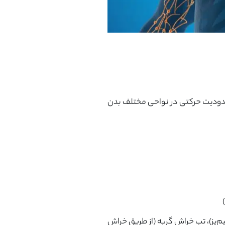
رد و محدودیت حرکتی در نواحی مختلف بدن
م‌پز)، تب خراش گربه (از طریق خراش