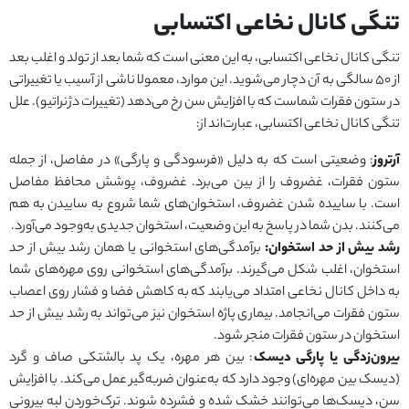
تنگی کانال نخاعی اکتسابی
تنگی کانال نخاعی اکتسابی، به این معنی است که شما بعد از تولد و اغلب بعد
از ۵۰ سالگی به آن دچار می‌شوید. این موارد، معمولا ناشی از آسیب یا تغییراتی
در ستون فقرات شماست که با افزایش سن رخ می‌دهد (تغییرات دژنراتیو). علل
تنگی کانال نخاعی اکتسابی، عبارت‌اند از:
آرتروز
: وضعیتی است که به دلیل «فرسودگی و پارگی» در مفاصل، از جمله
ستون فقرات، غضروف را از بین می‌برد. غضروف، پوشش محافظ مفاصل
است. با ساییده شدن غضروف، استخوان‌های شما شروع به ساییدن به هم
می‌کنند. بدن شما در پاسخ به این وضعیت، استخوان جدیدی به‌وجود می‌آورد.
رشد بیش از حد استخوان:
برآمدگی‌های استخوانی یا همان رشد بیش از حد
استخوان، اغلب شکل می‌گیرند. برآمدگی‌های استخوانی روی مهره‌های شما
به داخل کانال نخاعی امتداد می‌یابند که به کاهش فضا و فشار روی اعصاب
ستون فقرات می‌انجامد. بیماری پاژه استخوان نیز می‌تواند به رشد بیش از حد
استخوان در ستون فقرات منجر شود.
بیرون‌زدگی یا پارگی دیسک
: بین هر مهره، یک پد بالشتکی صاف و گرد
(دیسک بین مهره‌ای) وجود دارد که به‌عنوان ضربه‌گیر عمل می‌کند. با افزایش
سن، دیسک‌ها می‌توانند خشک شده و فشرده شوند. ترک‌خوردن لبه بیرونی